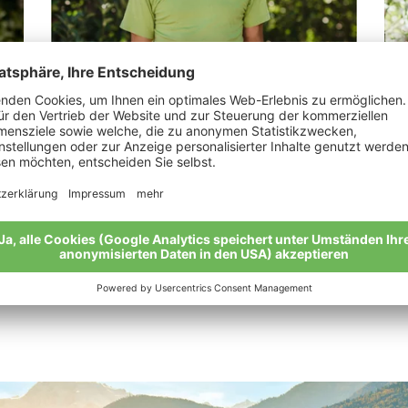
Gorfer Johannes
Zi
er
„Glücklich in den Fußstapfen meines
„Bi
Professors.“
Mei
Meine Geschichte
Alle Bio-Bauern im Überblick