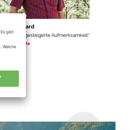
schg Reinhard
o bedeutet gesteigerte Aufmerksamkeit.“
ne Geschichte