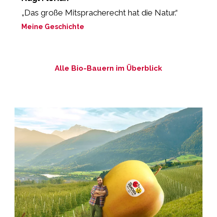
„Das große Mitspracherecht hat die Natur.“
„
g
Meine Geschichte
M
Alle Bio-Bauern im Überblick