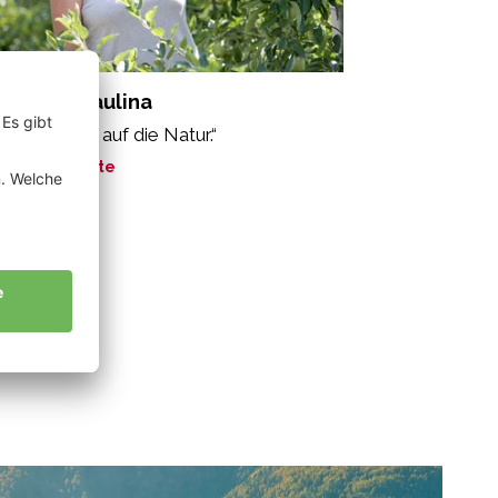
ppeiner Paulina
h setze alles auf die Natur.“
ne Geschichte