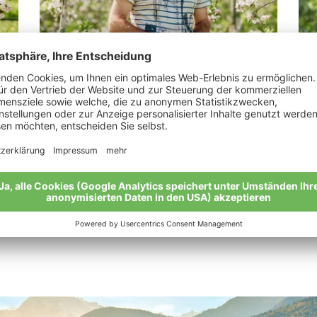
Pircher Walter
Ta
„Wir schaffen die besten Voraussetzungen
“Ic
für eine bunte Vielfalt von Flora und Fauna.“
Mei
Meine Geschichte
Alle Bio-Bauern im Überblick