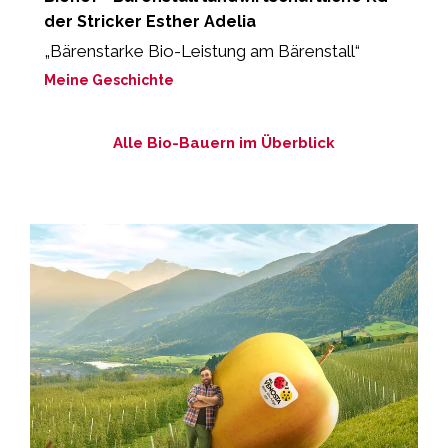
der Stricker Esther Adelia
"
B
„Bärenstarke Bio-Leistung am Bärenstall“
M
Meine Geschichte
Alle Bio-Bauern im Überblick