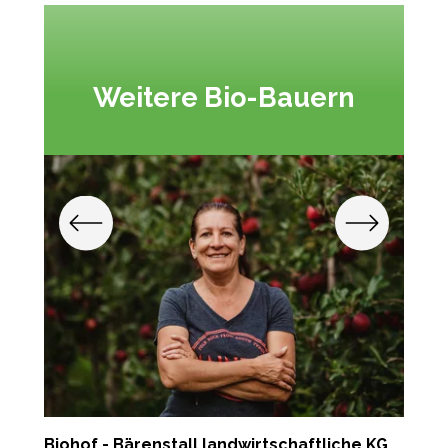
Weitere Bio-Bauern
Biohof - Bärenstall landwirtschaftliche KG
S