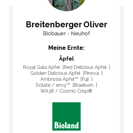
Breitenberger Oliver
Biobauer - Neuhof
Meine Ernte:
Äpfel
Royal Gala Apfel
Red Delicious Apfel
Golden Delicious Apfel
Pinova
Ambrosia Apfel™​
Fuji
Scilate / envy™
Braeburn
WA38 / Cosmic Crisp®