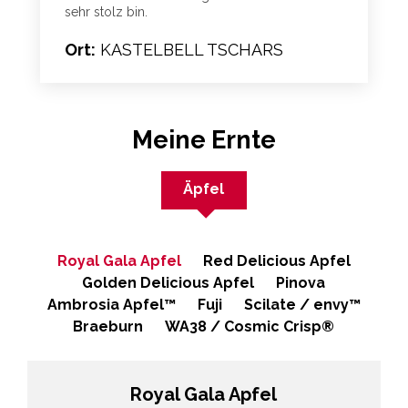
sehr stolz bin.
Ort:
KASTELBELL TSCHARS
Meine Ernte
Äpfel
Royal Gala Apfel
Red Delicious Apfel
Golden Delicious Apfel
Pinova
Ambrosia Apfel™​
Fuji
Scilate / envy™
Braeburn
WA38 / Cosmic Crisp®
Royal Gala Apfel