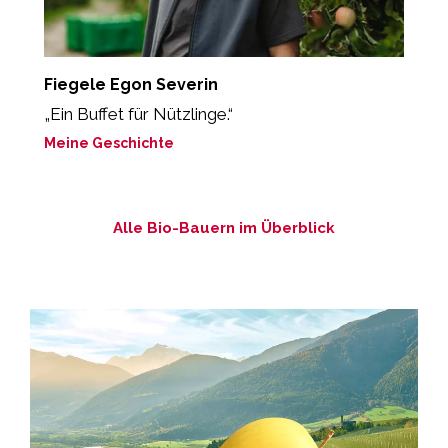
Fiegele Egon Severin
R
„Ein Buffet für Nützlinge.“
„
en
Meine Geschichte
M
Alle Bio-Bauern im Überblick