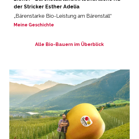
der Stricker Esther Adelia
„
d
„Bärenstarke Bio-Leistung am Bärenstall“
M
Meine Geschichte
Alle Bio-Bauern im Überblick