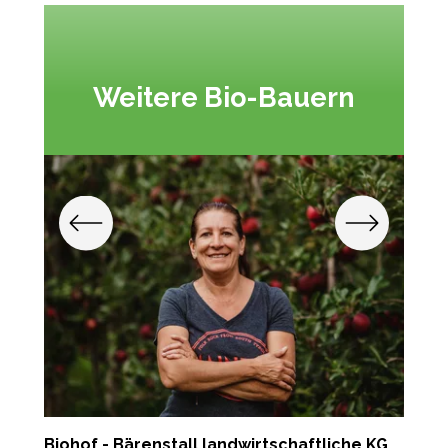
Weitere Bio-Bauern
Biohof - Bärenstall landwirtschaftliche KG
P