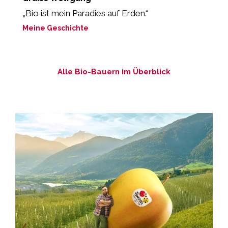
„Bio ist mein Paradies auf Erden.“
„
l
Meine Geschichte
M
Alle Bio-Bauern im Überblick