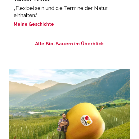
„Flexibel sein und die Termine der Natur
“
einhalten.“
b
Meine Geschichte
M
Alle Bio-Bauern im Überblick