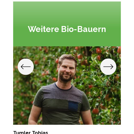
Weitere Bio-Bauern
Tumler Tobias
P