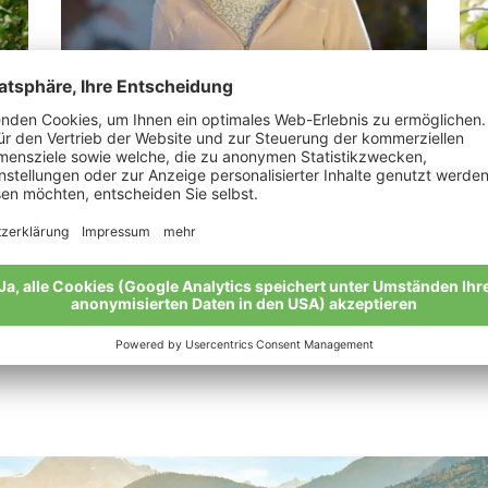
Rechenmacher Andrea Maria
Pu
“Bio ist eine lebenswerte Zukunft.”
“Zu
str
Meine Geschichte
Mei
Alle Bio-Bauern im Überblick