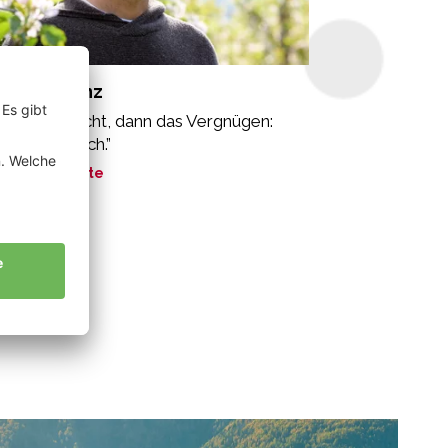
intner Franz
erst die Pflicht, dann das Vergnügen:
eng biologisch.”
ne Geschichte