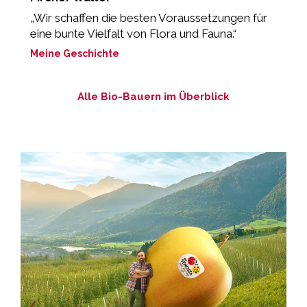
„Wir schaffen die besten Voraussetzungen für
„
eine bunte Vielfalt von Flora und Fauna.“
M
Meine Geschichte
Alle Bio-Bauern im Überblick