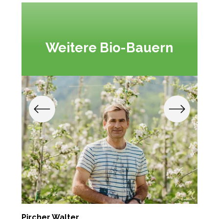
Weitere Bio-Bauern
Pircher Walter
P