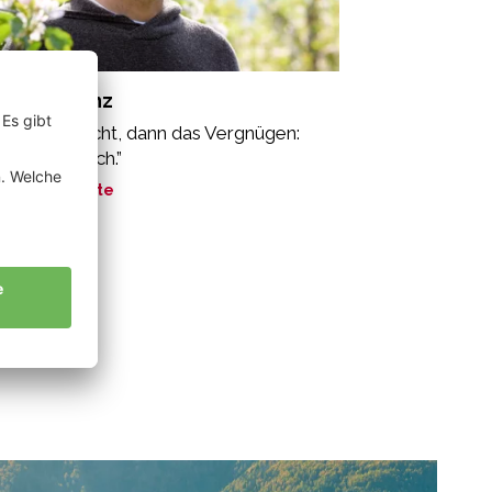
intner Franz
erst die Pflicht, dann das Vergnügen:
eng biologisch.”
ne Geschichte