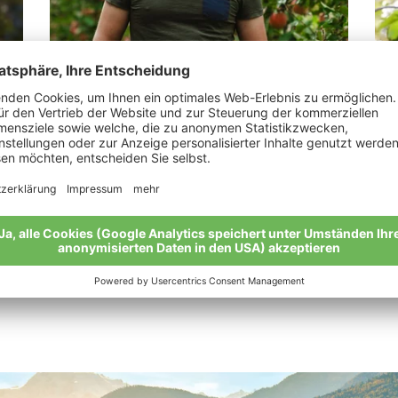
Tumler Tobias
Pu
„Flexibel sein und die Termine der Natur
“Zu
einhalten.“
str
Meine Geschichte
Mei
Alle Bio-Bauern im Überblick