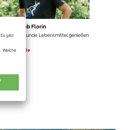
dross Jakob Florin
le sollen gesunde Lebensmittel genießen
fen“
ne Geschichte