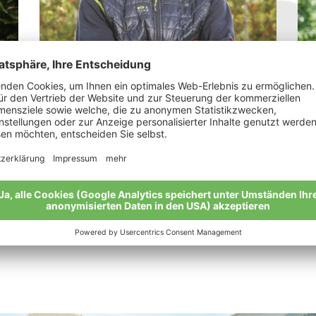
Spechtenhauser Stefan
Pe
r
"Ich möchte meinen Söhnen einen guten
„Al
Boden hinterlassen"
dür
“
Meine Geschichte
Mei
Alle Bio-Bauern im Überblick