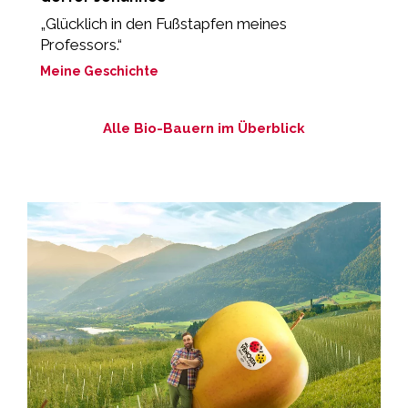
„Glücklich in den Fußstapfen meines
„
Professors.“
M
Meine Geschichte
Alle Bio-Bauern im Überblick