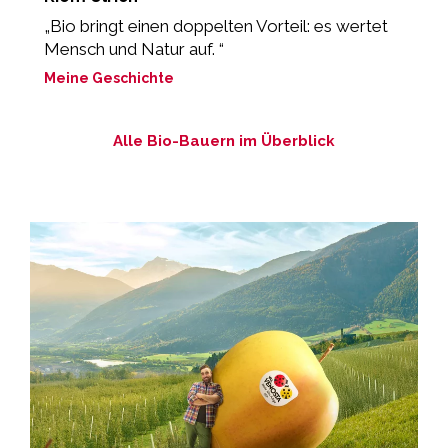
„Bio bringt einen doppelten Vorteil: es wertet
„
Mensch und Natur auf. “
z
Meine Geschichte
M
Alle Bio-Bauern im Überblick