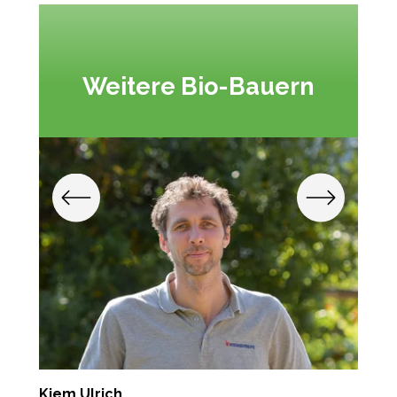
Weitere Bio-Bauern
Kiem Ulrich
E