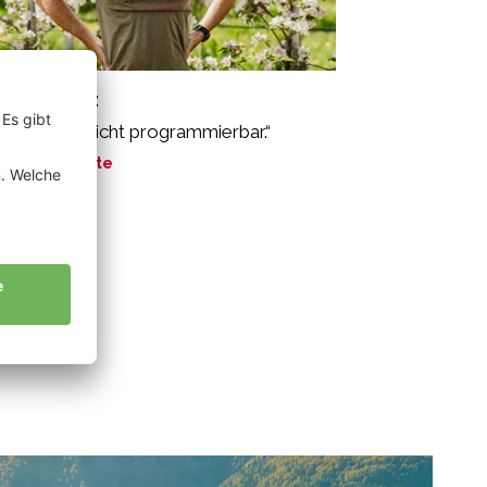
rcher Franz
e Natur ist nicht programmierbar.“
ne Geschichte