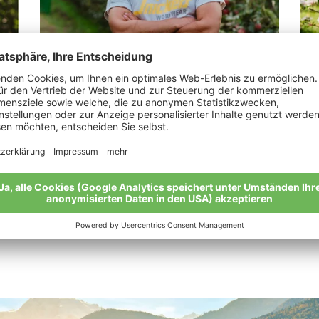
Kuppelwieser Simon
Pi
„Nur viele Fragen bringen viele Antworten.“
„Di
Meine Geschichte
Mei
Alle Bio-Bauern im Überblick