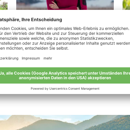
Stark Maria Luise
Au
“Biologisch, überzeugt und glücklich.“
„Bi
Meine Geschichte
Mei
Alle Bio-Bauern im Überblick