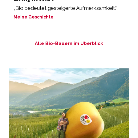
„Bio bedeutet gesteigerte Aufmerksamkeit.“
„
P
Meine Geschichte
M
Alle Bio-Bauern im Überblick