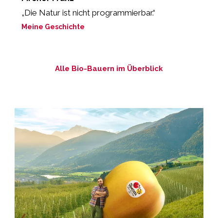
„Die Natur ist nicht programmierbar.“
„
P
Meine Geschichte
M
Alle Bio-Bauern im Überblick