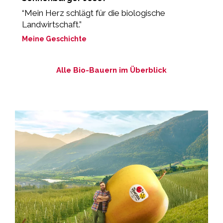
“Mein Herz schlägt für die biologische
„
Landwirtschaft.”
M
Meine Geschichte
Alle Bio-Bauern im Überblick