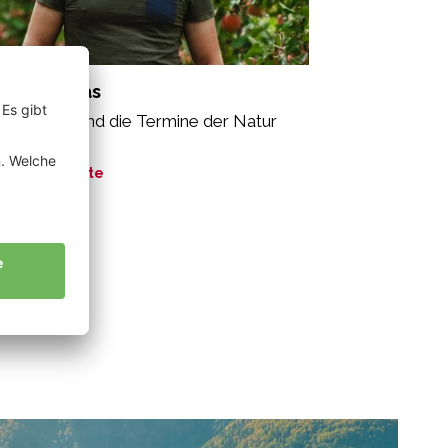
mler Tobias
exibel sein und die Termine der Natur
halten.“
ne Geschichte