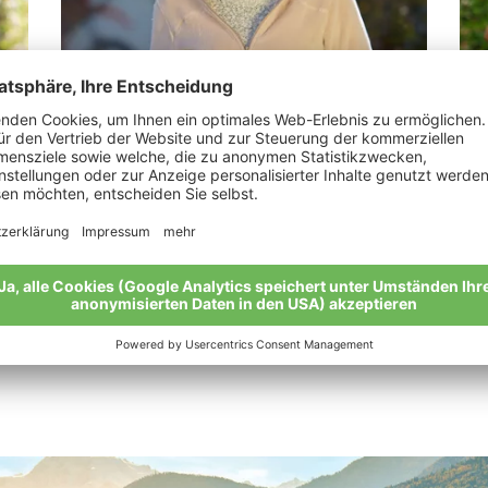
Rechenmacher Andrea Maria
Tu
“Bio ist eine lebenswerte Zukunft.”
„Fl
ein
Meine Geschichte
Mei
Alle Bio-Bauern im Überblick