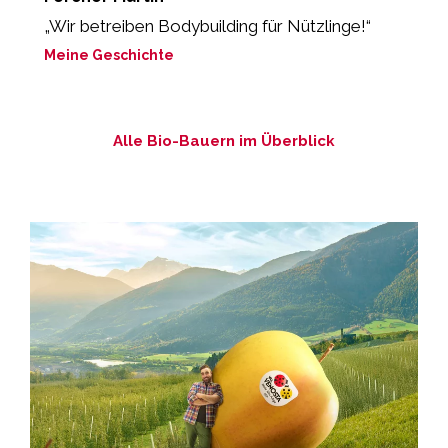
„Wir betreiben Bodybuilding für Nützlinge!“
„
lo
Meine Geschichte
M
Alle Bio-Bauern im Überblick