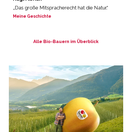
„Das große Mitspracherecht hat die Natur.“
„
Meine Geschichte
M
Alle Bio-Bauern im Überblick