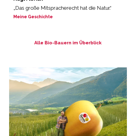
„Das große Mitspracherecht hat die Natur.“
„
g
Meine Geschichte
M
Alle Bio-Bauern im Überblick