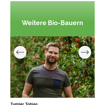
Weitere Bio-Bauern
Tumler Tobias
P