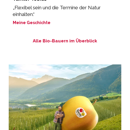
„Flexibel sein und die Termine der Natur
“
einhalten.“
b
Meine Geschichte
M
Alle Bio-Bauern im Überblick