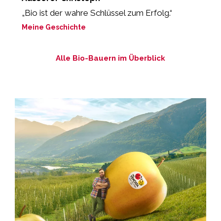
„Bio ist der wahre Schlüssel zum Erfolg.“
“
Meine Geschichte
M
Alle Bio-Bauern im Überblick