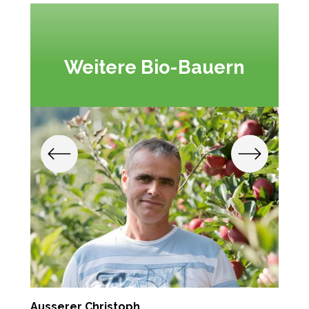
Weitere Bio-Bauern
Ausserer Christoph
S