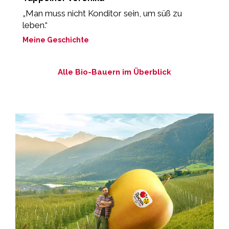
„Man muss nicht Konditor sein, um süß zu
„
leben.“
M
Meine Geschichte
Alle Bio-Bauern im Überblick