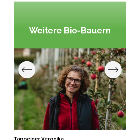
Weitere Bio-Bauern
Tappeiner Veronika
G