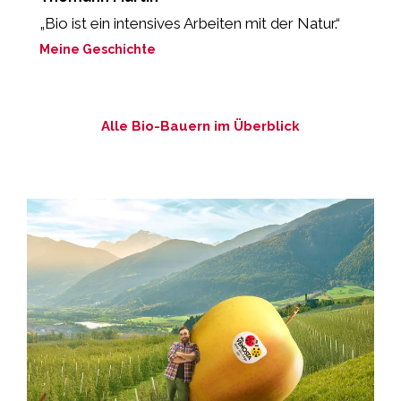
„Bio ist ein intensives Arbeiten mit der Natur.“
„
Meine Geschichte
M
Alle Bio-Bauern im Überblick