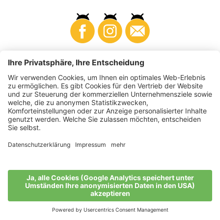
Business
Produzenten
©
2026
VI.P Gen. landw. Gesellschaft
MwSt-Nr. • IT00725570212
Elektronische Rechnung - Empfängercode • A4RZ960
Impressum
•
Cookie-Einstellungen
•
Datenschutz
•
Barrierefreiheitserklärung
•
Sitemap
produced by