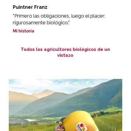
Puintner Franz
L
"Primero las obligaciones, luego el placer:
"
rigurosamente biológico."
e
Mi historia
Mi
Todos los agricultores biológicos de un
vistazo