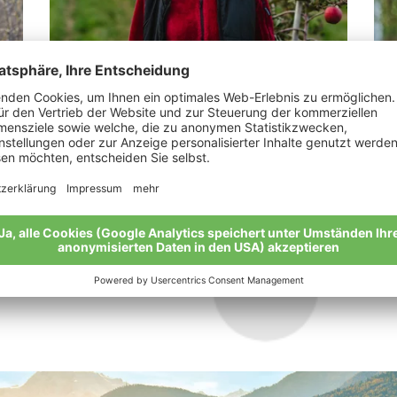
Tappeiner Veronika
Kl
„Man muss nicht Konditor sein, um süß zu
„Wa
leben.“
man
Meine Geschichte
Mei
Alle Bio-Bauern im Überblick