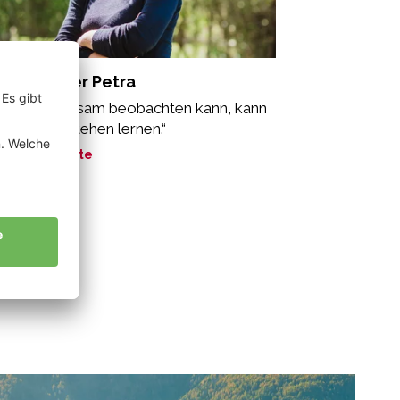
ammsteiner Petra
s man langsam beobachten kann, kann
 auch verstehen lernen.“
ne Geschichte