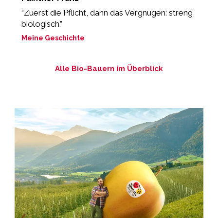
“Zuerst die Pflicht, dann das Vergnügen: streng
„
biologisch.”
ei
Meine Geschichte
M
Alle Bio-Bauern im Überblick