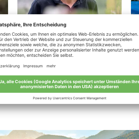
Pinzger Martin
Fo
“Die Äpfel. Ein Naturtalent.”
„Wi
Meine Geschichte
Mei
Alle Bio-Bauern im Überblick