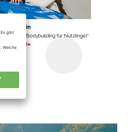
rcher Martin
r betreiben Bodybuilding für Nützlinge!“
ne Geschichte