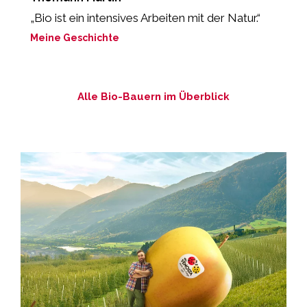
„Bio ist ein intensives Arbeiten mit der Natur.“
„
M
Meine Geschichte
M
Alle Bio-Bauern im Überblick