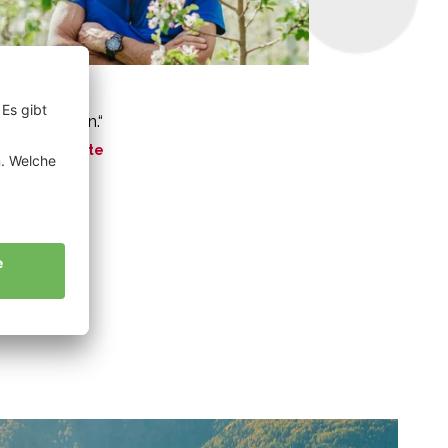
bl Kurt
ter und Sohn.“
ne Geschichte