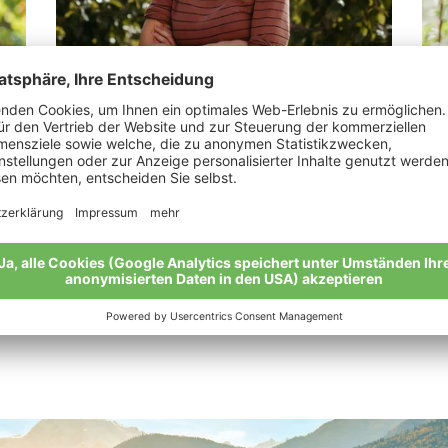
Erlacher Andrea
Ga
„Von Südtirol nach Südafrika und wieder
„Va
zurück.“
Mei
Meine Geschichte
Alle Bio-Bauern im Überblick