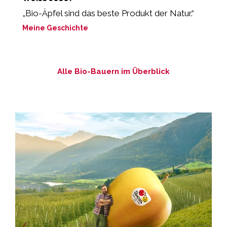
„Bio-Äpfel sind das beste Produkt der Natur.“
„
Meine Geschichte
M
Alle Bio-Bauern im Überblick