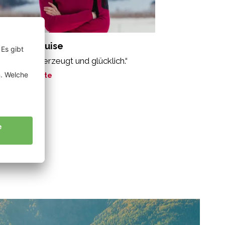
ark Maria Luise
ologisch, überzeugt und glücklich.“
ne Geschichte