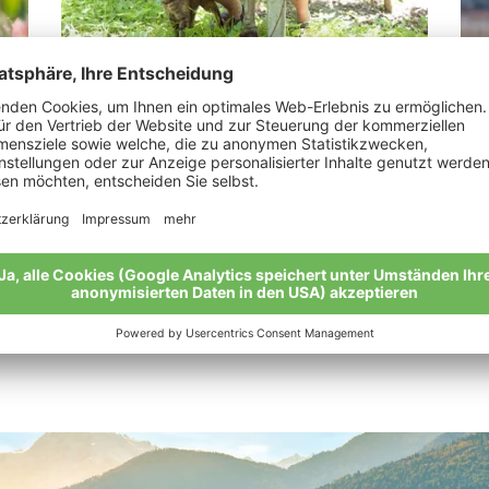
Schönweger Markus
St
“Wir verdanken alles der Natur.”
“Bi
Meine Geschichte
Mei
Alle Bio-Bauern im Überblick