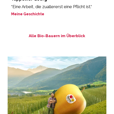
“Eine Arbeit, die zuallererst eine Pflicht ist.“
„
Meine Geschichte
M
Alle Bio-Bauern im Überblick