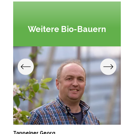
Weitere Bio-Bauern
Tappeiner Georg
J