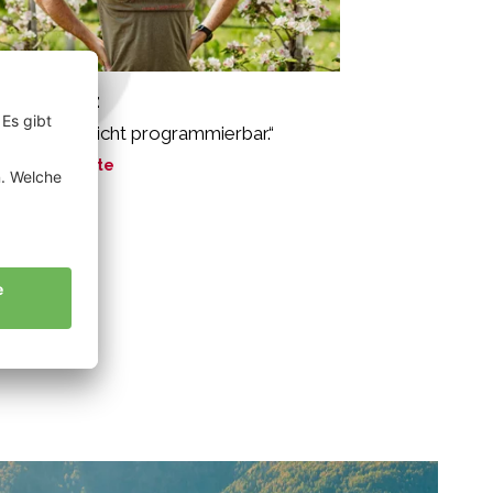
rcher Franz
e Natur ist nicht programmierbar.“
ne Geschichte