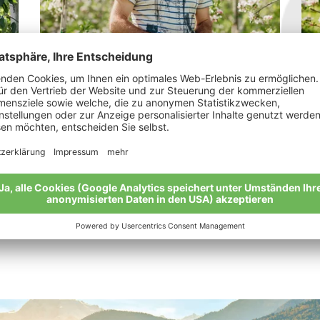
Pircher Walter
Pi
„Wir schaffen die besten Voraussetzungen
„Di
für eine bunte Vielfalt von Flora und Fauna.“
Mei
Meine Geschichte
Alle Bio-Bauern im Überblick