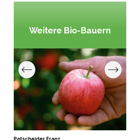
Weitere Bio-Bauern
Patscheider Franz
F