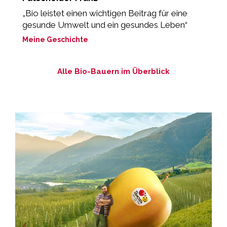
„Bio leistet einen wichtigen Beitrag für eine
„
gesunde Umwelt und ein gesundes Leben“
M
Meine Geschichte
Alle Bio-Bauern im Überblick