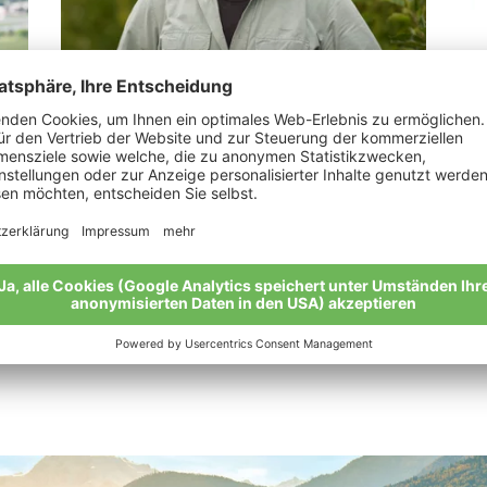
Tapfer Erhart
Pe
“Die Natur spricht zu uns und wir müssen ihr
Mei
zuhören.“
Meine Geschichte
Alle Bio-Bauern im Überblick