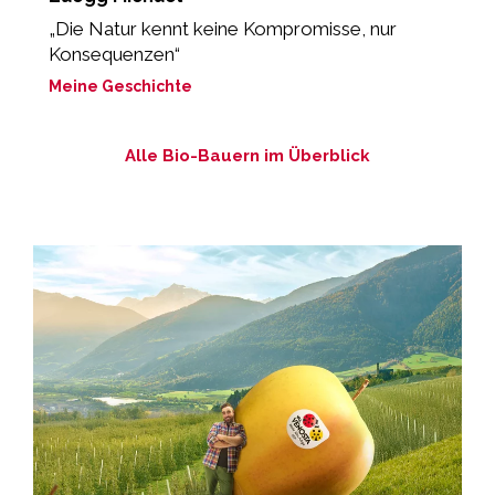
„Die Natur kennt keine Kompromisse, nur
„
Konsequenzen“
b
Meine Geschichte
M
Alle Bio-Bauern im Überblick