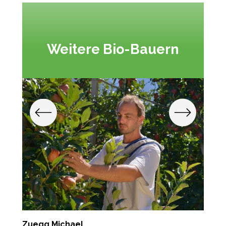
Weitere Bio-Bauern
Zuegg Michael
M