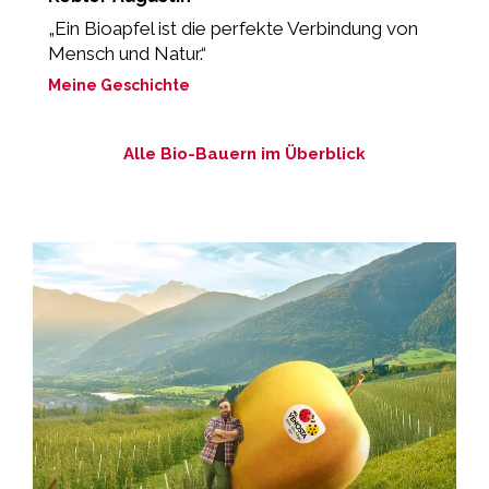
„Ein Bioapfel ist die perfekte Verbindung von
„
Mensch und Natur.“
M
Meine Geschichte
Alle Bio-Bauern im Überblick