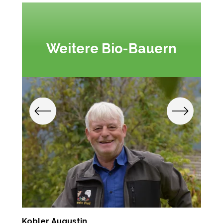
Weitere Bio-Bauern
Kobler Augustin
K