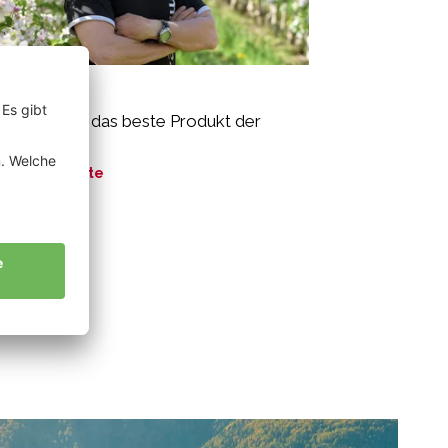
iss Josef
o-Äpfel sind das beste Produkt der
ur.“
ne Geschichte