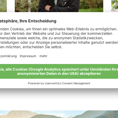
Jennewein Samuel Franz
We
„Das Gefühl der Zufriedenheit.“
„Bi
Nat
Meine Geschichte
Mei
Alle Bio-Bauern im Überblick