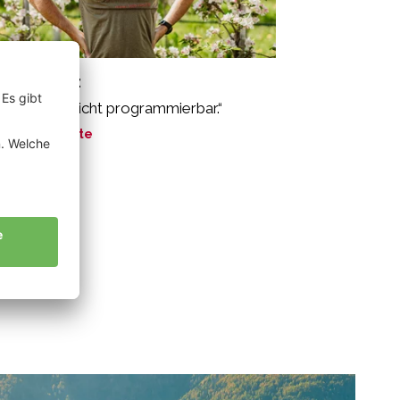
rcher Franz
e Natur ist nicht programmierbar.“
ne Geschichte