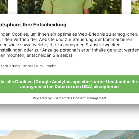
Gorfer Johannes
Pi
.“
„Glücklich in den Fußstapfen meines
„Di
Professors.“
Mei
Meine Geschichte
Alle Bio-Bauern im Überblick