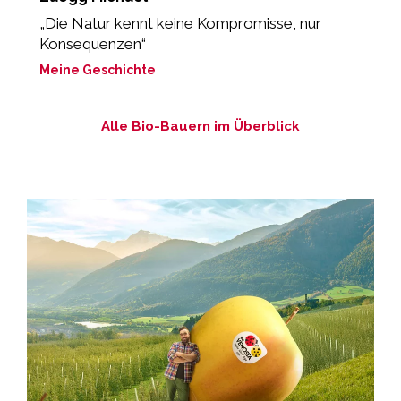
„Die Natur kennt keine Kompromisse, nur
„
Konsequenzen“
b
Meine Geschichte
M
Alle Bio-Bauern im Überblick