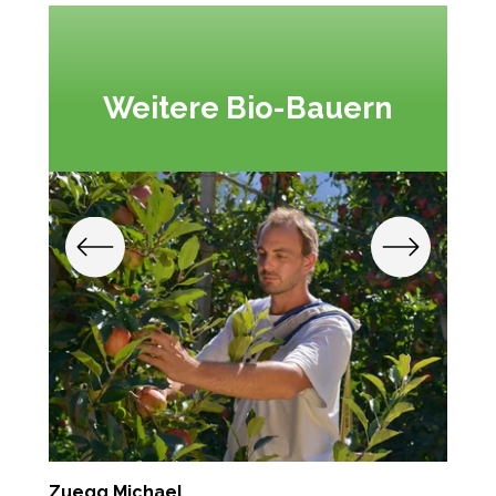
Weitere Bio-Bauern
Zuegg Michael
M