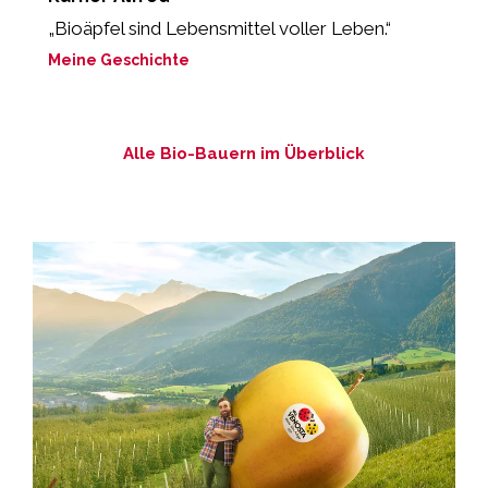
„Bioäpfel sind Lebensmittel voller Leben.“
„
Meine Geschichte
M
Alle Bio-Bauern im Überblick