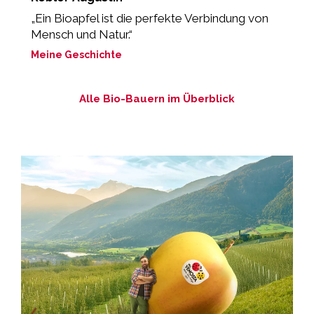
„Ein Bioapfel ist die perfekte Verbindung von
„
Mensch und Natur.“
M
Meine Geschichte
Alle Bio-Bauern im Überblick