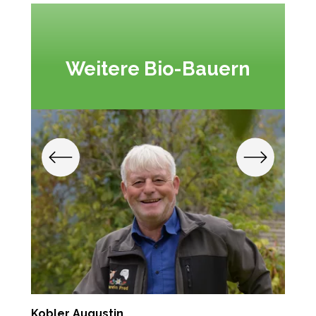
Weitere Bio-Bauern
Kobler Augustin
T