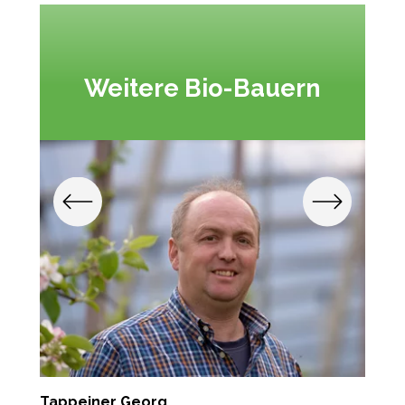
Weitere Bio-Bauern
Tappeiner Georg
J