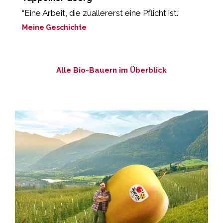
“Eine Arbeit, die zuallererst eine Pflicht ist.“
„
Meine Geschichte
M
Alle Bio-Bauern im Überblick