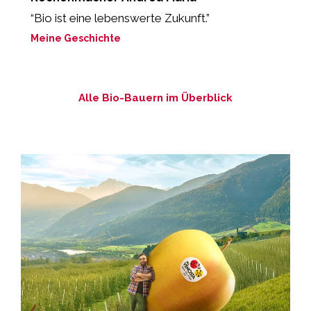
“Bio ist eine lebenswerte Zukunft.”
“
b
Meine Geschichte
M
Alle Bio-Bauern im Überblick