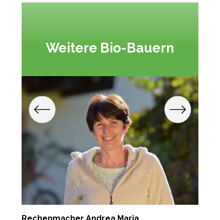
Weitere Bio-Bauern
Rechenmacher Andrea Maria
P