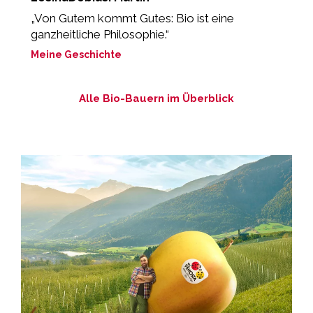
„Von Gutem kommt Gutes: Bio ist eine
“
ganzheitliche Philosophie.“
L
Meine Geschichte
M
Alle Bio-Bauern im Überblick